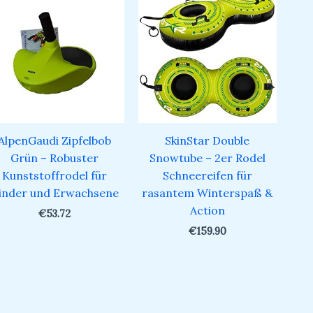
AlpenGaudi Zipfelbob
SkinStar Double
Grün – Robuster
Snowtube – 2er Rodel
Kunststoffrodel für
Schneereifen für
inder und Erwachsene
rasantem Winterspaß &
Action
€
53.72
€
159.90