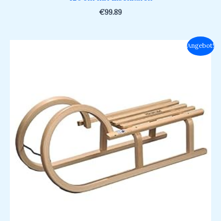
€
99.89
Ursprünglicher
Aktueller
Angebot!
Preis
Preis
war:
ist:
€119.00
€88.49.