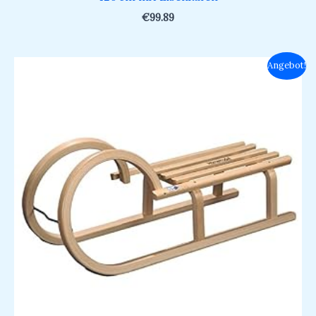
€
99.89
Ursprünglicher
Aktueller
Angebot!
Preis
Preis
war:
ist:
€119.00
€88.49.