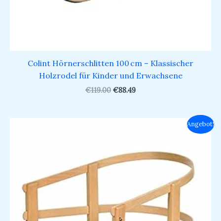
Colint Hörnerschlitten 100 cm – Klassischer
Holzrodel für Kinder und Erwachsene
€
119.00
€
88.49
Ursprünglicher
Aktueller
Angebot!
Preis
Preis
war:
ist:
€24.69
€18.99.