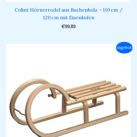
Colint Hörnerrodel aus Buchenholz – 110 cm /
120 cm mit Eisenkufen
€
99.89
Ursprünglicher
Aktueller
Angebot!
Preis
Preis
war:
ist:
€119.00
€88.49.