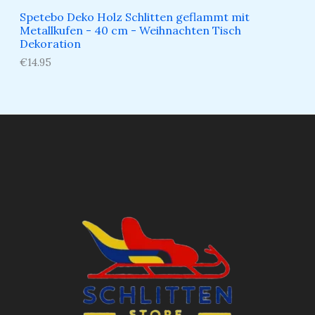
Spetebo Deko Holz Schlitten geflammt mit
Metallkufen - 40 cm - Weihnachten Tisch
Dekoration
€
14.95