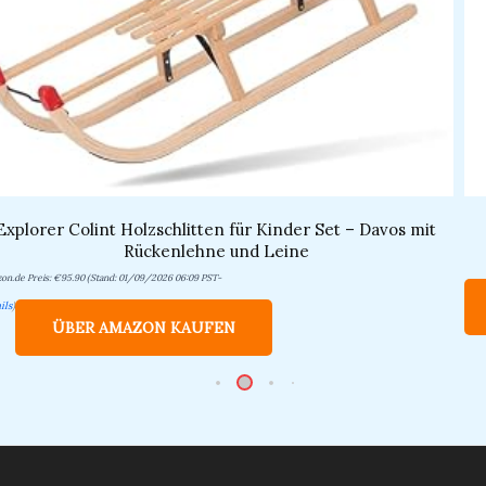
Explorer Colint Holzschlitten für Kinder Set – Davos mit
Rückenlehne und Leine
on.de Preis:
€
95.90
(Stand: 01/09/2026 06:09 PST-
ils
)
ÜBER AMAZON KAUFEN