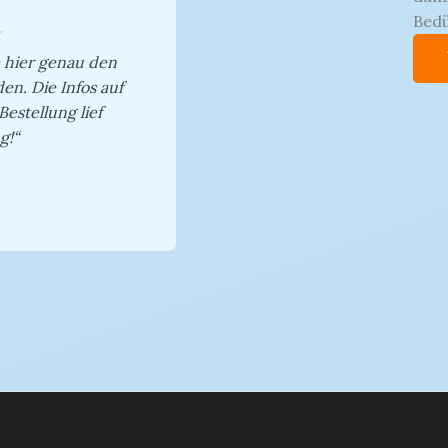
Bedü
★
e hier genau den
en. Die Infos auf
Bestellung lief
g!“