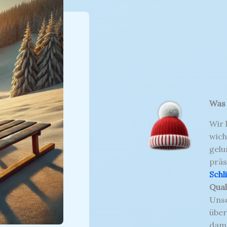
Was 
Wir 
wich
gelu
präs
Schl
Qual
Unse
über
dami