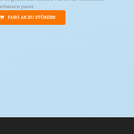
rfnissen passt.
FANG AN ZU STÖBERN