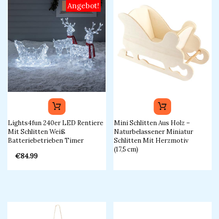
Angebot!
Ursprünglicher
Aktueller
Lights4fun 240er LED Rentiere
Mini Schlitten Aus Holz –
Preis
Preis
Mit Schlitten Weiß
Naturbelassener Miniatur
war:
ist:
Batteriebetrieben Timer
Schlitten Mit Herzmotiv
€99.99
€84.99.
(17,5 Cm)
€
84.99