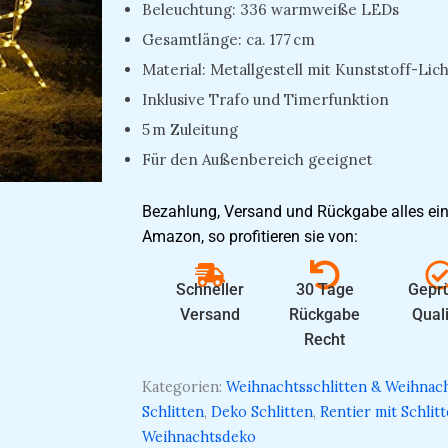
Beleuchtung: 336 warmweiße LEDs
Gesamtlänge: ca. 177 cm
Material: Metallgestell mit Kunststoff-Lic
Inklusive Trafo und Timerfunktion
5 m Zuleitung
Für den Außenbereich geeignet
Bezahlung, Versand und Rückgabe alles ein
Amazon, so profitieren sie von:
Schneller
30 Tage
Geprü
Versand
Rückgabe
Quali
Recht
Kategorien:
Weihnachtsschlitten & Weihna
Schlitten
,
Deko Schlitten
,
Rentier mit Schlit
Weihnachtsdeko