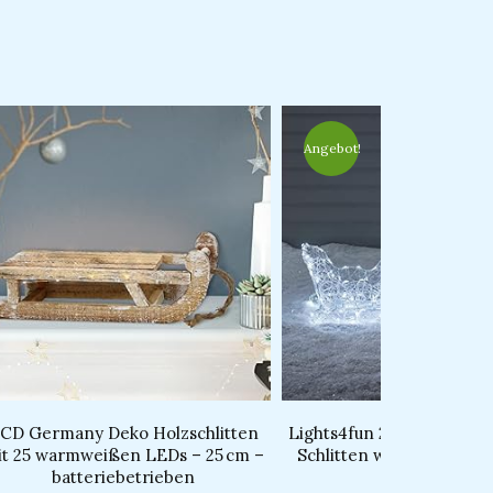
Ursprünglicher
Aktueller
Preis
Preis
war:
ist:
Angebot!
€99.99
€84.99.
CD Germany Deko Holzschlitten
Lights4fun 240er LED Ren
it 25 warmweißen LEDs – 25 cm –
Schlitten weiß batterie
batteriebetrieben​
Timer