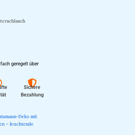
hterschlauch
fach geregelt über
fte
Sichere
tät
Bezahlung
chtsmann-Deko mit
ten – leuchtende