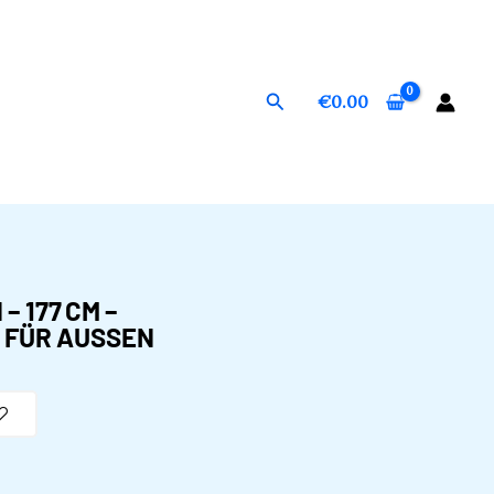
Suchen
€
0.00
– 177 CM –
FÜR AUSSEN​