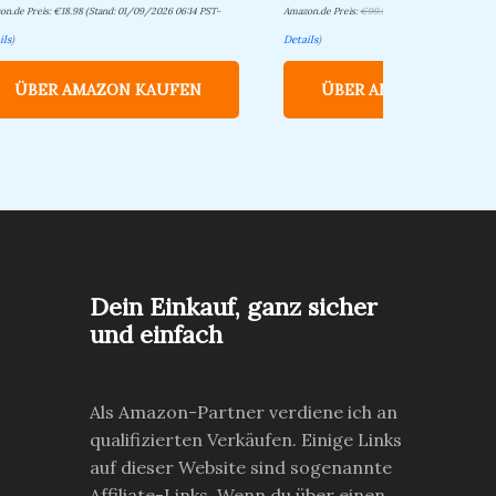
on.de Preis:
€
18.98
(Stand: 01/09/2026 06:14 PST-
Amazon.de Preis:
€
99.99
€
84.99
(Stand: 01/09/
ils
)
Details
)
ÜBER AMAZON KAUFEN
ÜBER AMAZON KAUF
Dein Einkauf, ganz sicher
und einfach
Als Amazon-Partner verdiene ich an
qualifizierten Verkäufen. Einige Links
auf dieser Website sind sogenannte
Affiliate-Links. Wenn du über einen