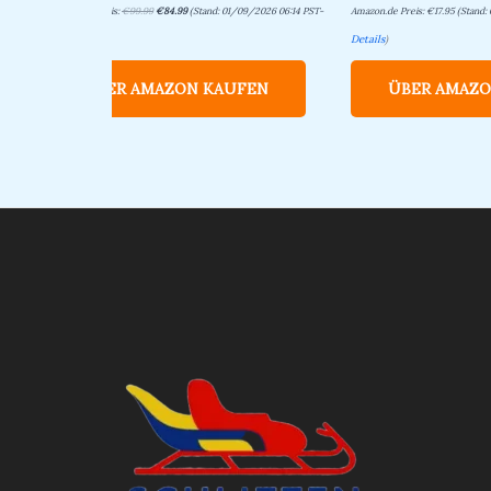
Amazon.de Preis:
€
99.99
€
84.99
(Stand: 01/09/2026 06:14 PST-
Amazon.de Preis:
€
17.95
(Stand:
Details
)
Details
)
ÜBER AMAZON KAUFEN
ÜBER AMAZO