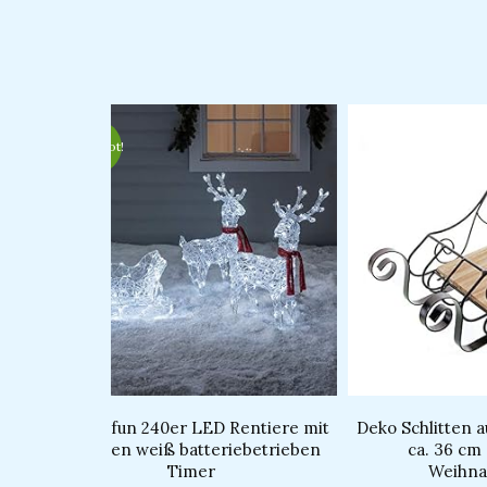
Ursprünglicher
Aktueller
Preis
Preis
war:
ist:
Angebot!
€99.99
€84.99.
ten
Lights4fun 240er LED Rentiere mit
Deko Schlitten a
cm –
Schlitten weiß batteriebetrieben
ca. 36 cm
Timer
Weihna