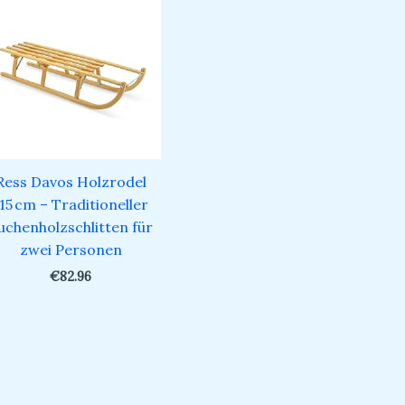
Ress Davos Holzrodel
15 cm – Traditioneller
uchenholzschlitten für
zwei Personen
€
82.96