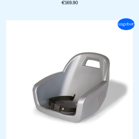
€
169.90
Ursprünglicher
Aktueller
Angebot!
Preis
Preis
war:
ist:
€38.72
€35.99.