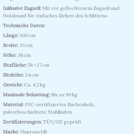
Inklusive Zugseil:
Mit rot geflochtenem Zugseil und
Holzknauf für einfaches Ziehen des Schlittens.​
Technische Daten:
Länge:
100 cm​
Breite:
33 cm​
Höhe:
38 cm​
Sitzfläche:
58 × 27 cm​
Sitzhöhe:
24 cm​
Gewicht:
Ca. 4,2 kg​
Maximale Belastung:
Bis zu 90 kg
Material:
FSC-zertifiziertes Buchenholz,
pulverbeschichtete Stahlkufen
Zertifizierungen:
TÜV/GS geprüft
Marke:
Vispronet®