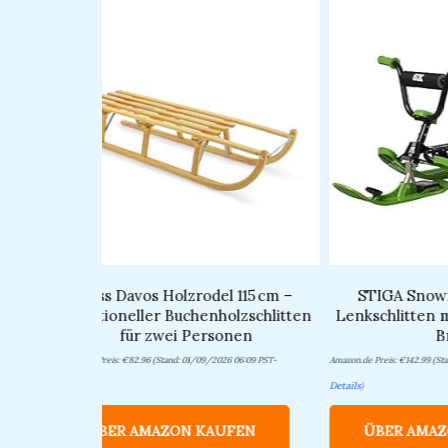
t
Ress Davos Holzrodel 115 cm –
STIGA Snowr
elspaß
Traditioneller Buchenholzschlitten
Lenkschlitten 
für zwei Personen
B
Amazon.de Preis:
€
82.96
(Stand: 01/09/2026 06:09 PST-
Amazon.de Preis:
€
142.99
(Sta
Details
)
Details
)
ÜBER AMAZON KAUFEN
ÜBER AMAZ