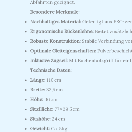
Abfahrten geeignet.
Besondere Merkmale:
Nachhaltiges Material:
Gefertigt aus FSC-ze
Ergonomische Rückenlehne:
Bietet zusätzlic
Robuste Konstruktion:
Stabile Verbindung von
Optimale Gleiteigenschaften:
Pulverbeschicht
Inklusive Zugseil:
Mit Buchenholzgriff für einf
Technische Daten:
Länge:
110 cm
Breite:
33,5 cm
Höhe:
36 cm
Sitzfläche:
77 × 29,5 cm
Sitzhöhe:
24 cm
Gewicht:
Ca. 5 kg