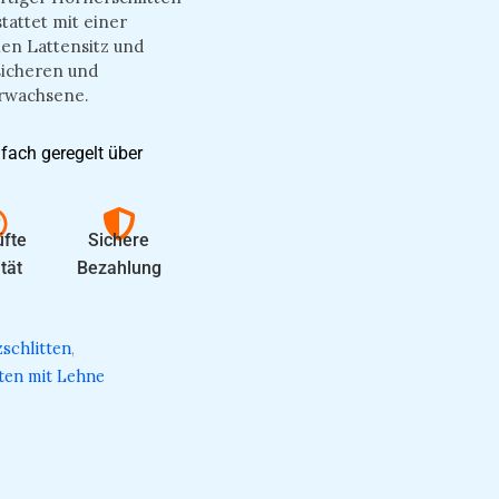
tattet mit einer
en Lattensitz und
sicheren und
Erwachsene.
fach geregelt über
fte
Sichere
tät
Bezahlung
schlitten
,
tten mit Lehne