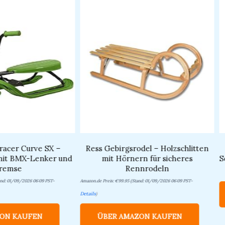
acer Curve SX –
Ress Gebirgsrodel – Holzschlitten
mit BMX-Lenker und
mit Hörnern für sicheres
S
remse
Rennrodeln
nd: 01/09/2026 06:09 PST-
Amazon.de Preis:
€
99.95
(Stand: 01/09/2026 06:09 PST-
Details
)
ON KAUFEN
ÜBER AMAZON KAUFEN