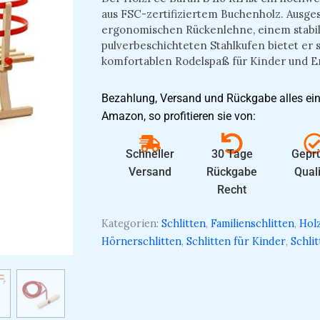
aus FSC-zertifiziertem Buchenholz. Ausges
ergonomischen Rückenlehne, einem stabil
pulverbeschichteten Stahlkufen bietet er 
komfortablen Rodelspaß für Kinder und 
Bezahlung, Versand und Rückgabe alles ein
Amazon, so profitieren sie von:
Schneller
30 Tage
Geprü
Versand
Rückgabe
Quali
Recht
Kategorien:
Schlitten
,
Familienschlitten
,
Holz
Hörnerschlitten
,
Schlitten für Kinder
,
Schli