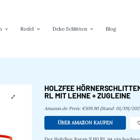
n
Rodel
Deko Schlitten
Blog
HOLZFEE HÖRNERSCHLITTEN
RL MIT LEHNE + ZUGLEINE
Amazon.de Preis:
€
109.90
(Stand: 01/09/202
ÜBER AMAZON KAUFEN
Der HolzFee Baran S 110 RL ist ein hochwe