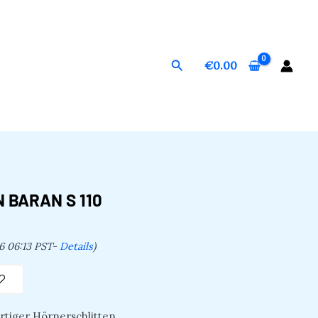
Suchen
€
0.00
 BARAN S 110
6 06:13 PST-
Details
)
rtiger Hörnerschlitten