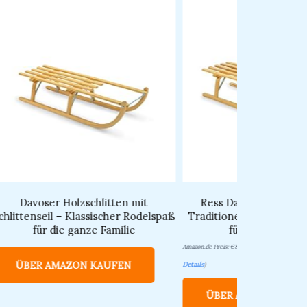
Davoser Holzschlitten mit
Ress Davos Holzrodel 
chlittenseil – Klassischer Rodelspaß
Traditioneller Buchenho
für die ganze Familie
für zwei Perso
Amazon.de Preis:
€
82.96
(Stand: 01/09/2026 
ÜBER AMAZON KAUFEN
Details
)
ÜBER AMAZON KAU