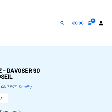
Suchen
€
0.00
 – DAVOSER 90
GSEIL
 06:11 PST-
Details
)
90 cm Länge,