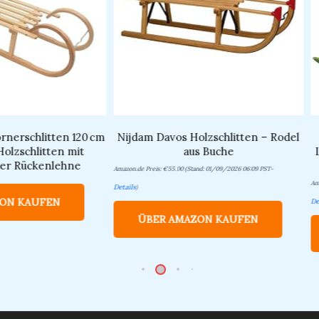
örnerschlitten 120 cm
Nijdam Davos Holzschlitten – Rodel
Holzschlitten mit
aus Buche
er Rückenlehne
Amazon.de Preis:
€
55.00
(Stand: 01/09/2026 06:09 PST-
Am
Details
)
ON KAUFEN
De
ÜBER AMAZON KAUFEN