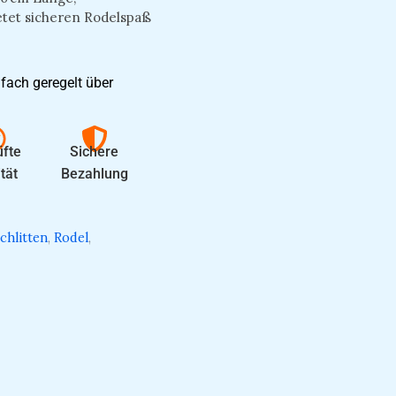
tet sicheren Rodelspaß
fach geregelt über
fte
Sichere
tät
Bezahlung
chlitten
,
Rodel
,