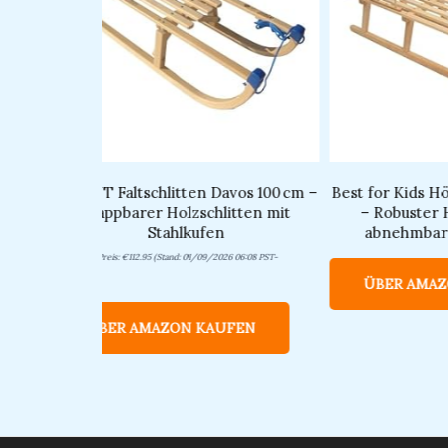
 –
COLINT Faltschlitten Davos 100 cm –
Best for Kids H
r und
Klappbarer Holzschlitten mit
– Robuster 
Stahlkufen
abnehmbar
-
Amazon.de Preis:
€
112.95
(Stand: 01/09/2026 06:08 PST-
ÜBER AMAZ
Details
)
ÜBER AMAZON KAUFEN