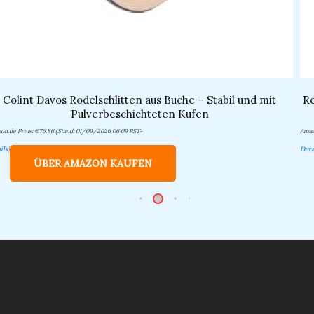
Colint Davos Rodelschlitten aus Buche – Stabil und mit
Re
Pulverbeschichteten Kufen
on.de Preis:
€
76.86
(Stand: 01/09/2026 06:09 PST-
Amaz
ils
)
Deta
ÜBER AMAZON KAUFEN