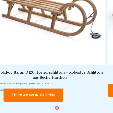
olzFee Baran S 120 Hörnerschlitten – Robuster Schlitten
aus Buche Hartholz
on.de Preis:
€
89.90
(Stand: 01/09/2026 06:08 PST-
ils
)
ÜBER AMAZON KAUFEN