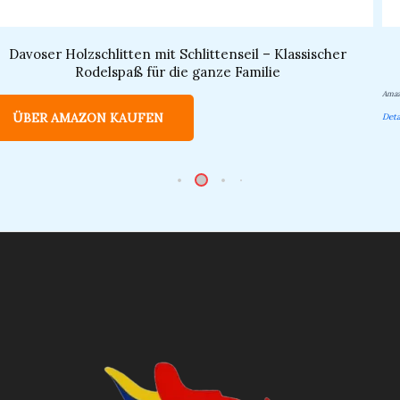
Davoser Holzschlitten mit Schlittenseil – Klassischer
Rodelspaß für die ganze Familie
Amaz
ÜBER AMAZON KAUFEN
Deta