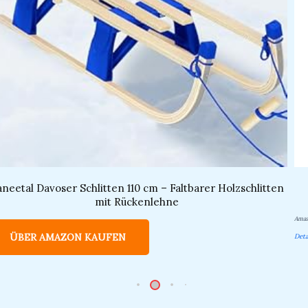
neetal Davoser Schlitten 110 cm – Faltbarer Holzschlitten
mit Rückenlehne
Amaz
ÜBER AMAZON KAUFEN
Deta