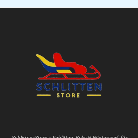
Schlitten-Store – Schlitten, Bobs & Winterspaß für